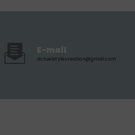
E-mail
actuelstylecreation@gmail.com