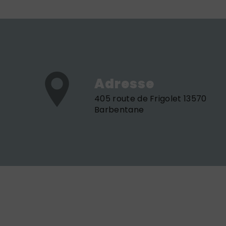
Adresse
405 route de Frigolet 13570
Barbentane