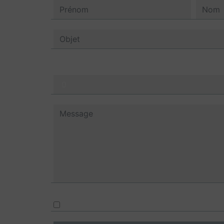
Combien font trois plus six
En cochant cette case, j'accepte les condi