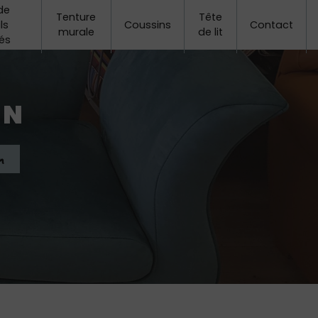
de
Tenture
Tête
ls
Coussins
Contact
murale
de lit
és
AN
n