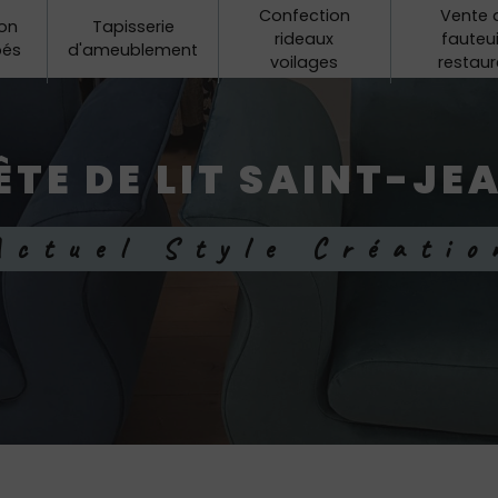
Confection
Vente 
on
Tapisserie
rideaux
fauteui
pés
d'ameublement
voilages
restaur
ÊTE DE LIT SAINT-JE
Actuel Style Créatio