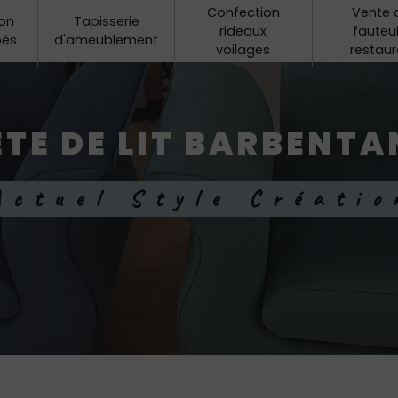
Confection
Vente 
on
Tapisserie
rideaux
fauteui
pés
d'ameublement
voilages
restaur
ÊTE DE LIT BARBENTA
Actuel Style Créatio