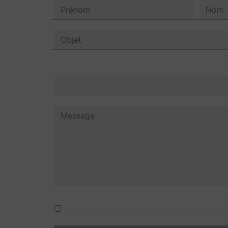
Combien font huit plus sept
En cochant cette case, j'accepte les condi