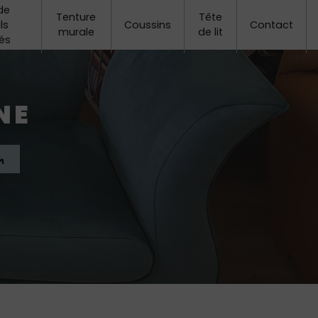
de
Tenture
Tête
ls
Coussins
Contact
murale
de lit
és
NE
n