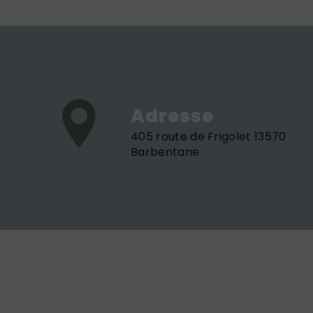
Adresse
405 route de Frigolet 13570
Barbentane