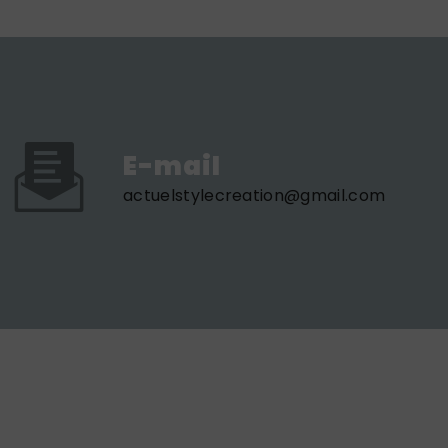
E-mail
actuelstylecreation@gmail.com