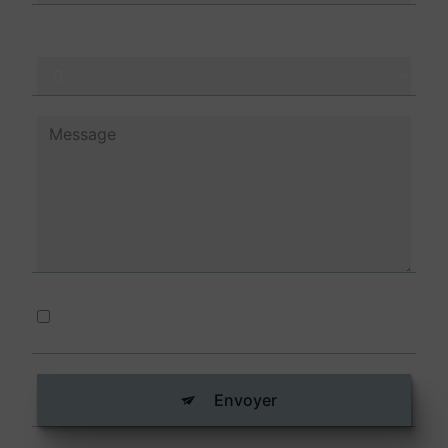
Combien font un plus sept
En cochant cette case, j'accepte les
conditions particulières ci-dessous **
Envoyer