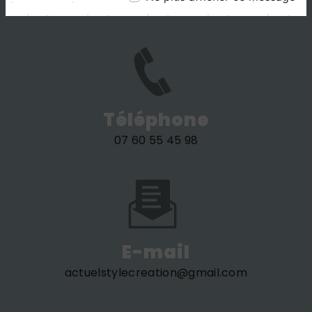
405 route de Frigolet 13570 Barbentane
Téléphone
07 60 55 45 98
E-mail
actuelstylecreation@gmail.com